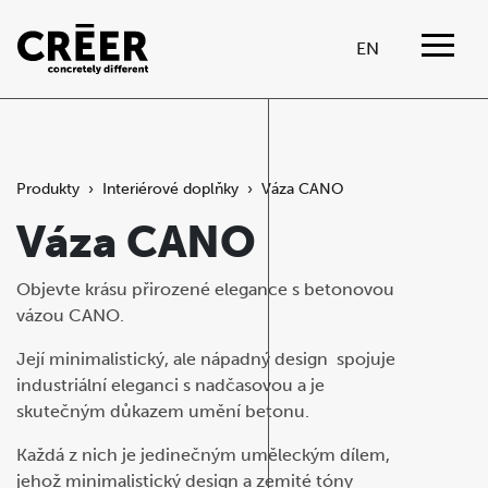
EN
Produkty
›
Interiérové doplňky
›
Váza CANO
Váza CANO
Objevte krásu přirozené elegance s betonovou
vázou CANO.
Její minimalistický, ale nápadný design spojuje
industriální eleganci s nadčasovou a je
skutečným důkazem umění betonu.
Každá z nich je jedinečným uměleckým dílem,
jehož minimalistický design a zemité tóny