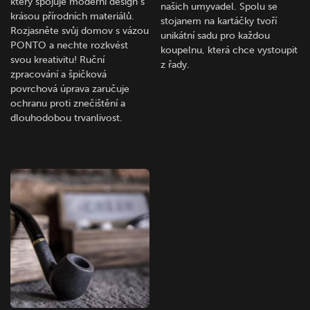
který spojuje moderní design s
našich umyvadel. Spolu se
krásou přírodních materiálů.
stojanem na kartáčky tvoří
Rozjasněte svůj domov s vázou
unikátní sadu pro každou
PONTO a nechte rozkvést
koupelnu, která chce vystoupit
svou kreativitu! Ruční
z řady.
zpracování a špičková
povrchová úprava zaručuje
ochranu proti znečištění a
dlouhodobou trvanlivost.