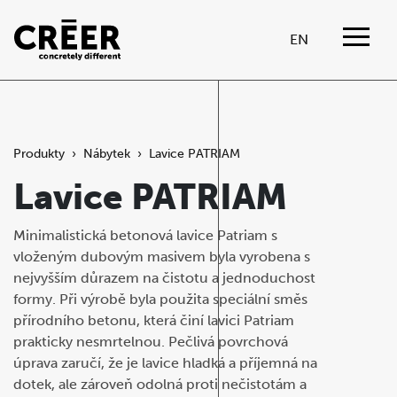
EN
Produkty
›
Nábytek
›
Lavice PATRIAM
Lavice PATRIAM
Minimalistická betonová lavice Patriam s
vloženým dubovým masivem byla vyrobena s
nejvyšším důrazem na čistotu a jednoduchost
formy. Při výrobě byla použita speciální směs
přírodního betonu, která činí lavici Patriam
prakticky nesmrtelnou. Pečlivá povrchová
úprava zaručí, že je lavice hladká a příjemná na
dotek, ale zároveň odolná proti nečistotám a