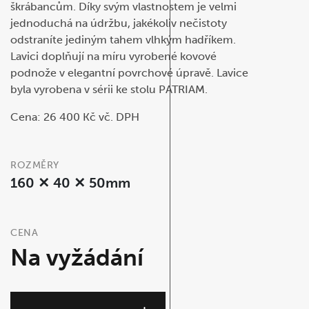
škrábancům. Díky svým vlastnostem je velmi
jednoduchá na údržbu, jakékoliv nečistoty
odstraníte jediným tahem vlhkým hadříkem.
Lavici doplňují na míru vyrobené kovové
podnože v elegantní povrchové úpravě. Lavice
byla vyrobena v sérii ke stolu PATRIAM.
Cena: 26 400 Kč vč. DPH
ROZMĚRY
160 ✕ 40 ✕ 50mm
CENA
Na vyžádání