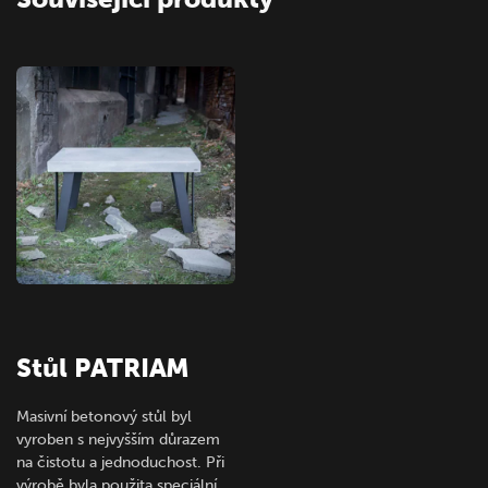
Stůl PATRIAM
Masivní betonový stůl byl
vyroben s nejvyšším důrazem
na čistotu a jednoduchost. Při
výrobě byla použita speciální