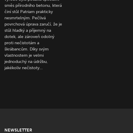
směs přírodního betonu, která
činí stůl Patriam prakticky
nesmrtelným. Pečlivá
povrchová úprava zaručí, že je
stůl hladký a příjemný na
dotek, ale zároveň odolný
proti nečistotám a
škrábancům. Díky svým
vlastnostem je velmi
jednoduchý na údržbu,
jakékoliv nečistoty…
NEWSLETTER