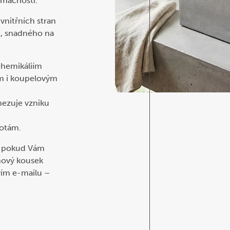
mácnosti.
vnitřních stran
u, snadného na
chemikáliím
m i koupelovým
mezuje vzniku
totám.
í, pokud Vám
gnový kousek
vím e-mailu –