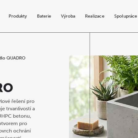
Produkty
Baterie
Výroba
Realizace
Spolupráce
dlo QUADRO
RO
ové řešení pro
 trvanlivostí a
 UHPC betonu,
otvorem pro
ovrch ochrání