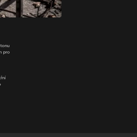
etonu
m pro
řní
o