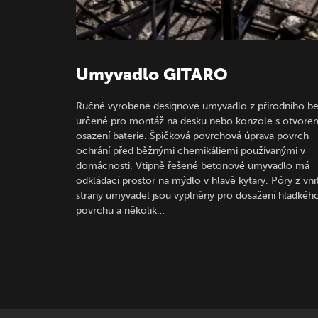
Umyvadlo GITARO
Ručně vyrobené designové umyvadlo z přírodního b
určené pro montáž na desku nebo konzole s otvore
osazení baterie. Špičková povrchová úprava povrch
ochrání před běžnými chemikáliemi používanými v
domácnosti. Vtipně řešené betonové umyvadlo má
odkládací prostor na mýdlo v hlavě kytary. Póry z vnit
strany umyvadel jsou vyplněny pro dosažení hladkéh
povrchu a několik…