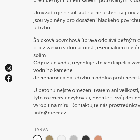
před běžnými chemikáliemi používanými v do
Umyvadlo je několikrát ručně leštěno a póry z 
jsou vyplněny pro dosažení hladkého povrch
údržbu.
Špičková povrchová úprava odolává běžným 
používaným v domácnosti, esenciálním olejů
solím.
Odpuzuje vodu, urychluje ztékání kapek a za
vodního kamene.
Je nenáročná na údržbu a odolná proti nečis
U betonu nejste omezeni tvarem ani velikost
tyto rozměry nevyhovují, nechte si svůj desi
vyrobit na míru. Kontaktujte nás prostřednict
info@creer.cz
BARVA