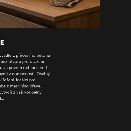
SE
vadlo z přírodního betonu
 bez otvoru pro osazení
rava povrch ochrání před
nými v domácnosti. Oválný
 řešení, ideální pro
eba z masivního dřeva.
vytvoří z vaší koupelny
d…