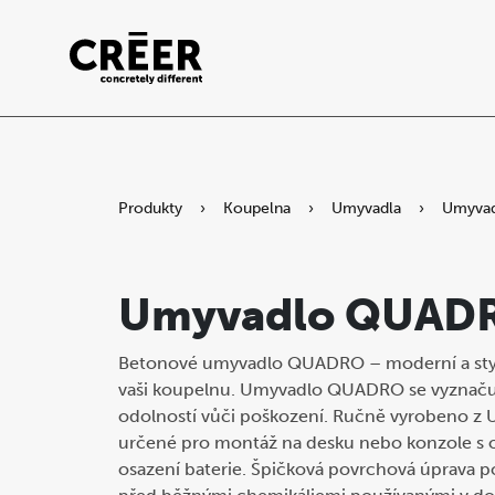
Produkty
›
Koupelna
›
Umyvadla
›
Umyva
Umyvadlo QUAD
Betonové umyvadlo QUADRO – moderní a styl
vaši koupelnu. Umyvadlo QUADRO se vyznačuje
odolností vůči poškození. Ručně vyrobeno z
určené pro montáž na desku nebo konzole s 
osazení baterie. Špičková povrchová úprava p