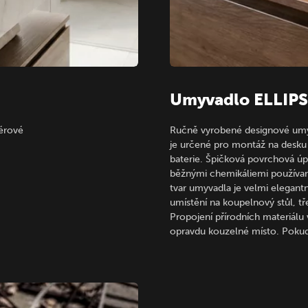
Umyvadlo ELLIP
iérové
Ručně vyrobené designové umy
je určené pro montáž na desku
baterie. Špičková povrchová úp
běžnými chemikáliemi používa
tvar umyvadla je velmi elegantní
umístění na koupelnový stůl, tř
Propojení přírodních materiálu 
opravdu kouzelné místo. Poku