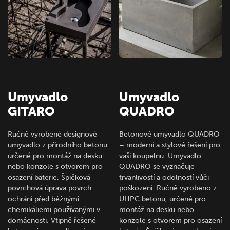
Umyvadlo
Umyvadlo
GITARO
QUADRO
Ručně vyrobené designové
Betonové umyvadlo QUADRO
umyvadlo z přírodního betonu
– moderní a stylové řešení pro
určené pro montáž na desku
vaši koupelnu. Umyvadlo
nebo konzole s otvorem pro
QUADRO se vyznačuje
osazení baterie. Špičková
trvanlivostí a odolností vůči
povrchová úprava povrch
poškození. Ručně vyrobeno z
ochrání před běžnými
UHPC betonu, určené pro
chemikáliemi používanými v
montáž na desku nebo
domácnosti. Vtipně řešené
konzole s otvorem pro osazení