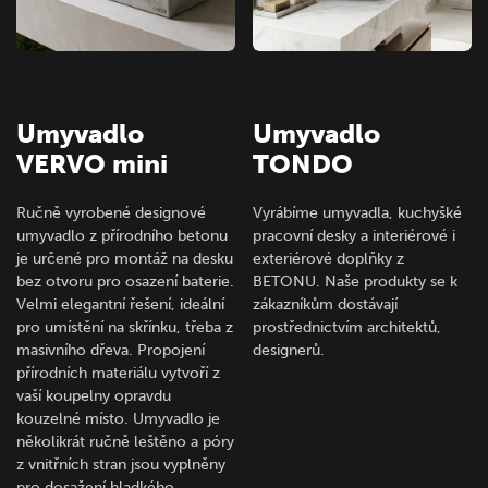
Umyvadlo
Umyvadlo
VERVO mini
TONDO
Ručně vyrobené designové
Vyrábíme umyvadla, kuchyšké
umyvadlo z přírodního betonu
pracovní desky a interiérové i
je určené pro montáž na desku
exteriérové doplňky z
bez otvoru pro osazení baterie.
BETONU. Naše produkty se k
Velmi elegantní řešení, ideální
zákazníkům dostávají
pro umístění na skřínku, třeba z
prostřednictvím architektů,
masivního dřeva. Propojení
designerů.
přírodních materiálu vytvoří z
vaší koupelny opravdu
kouzelné místo. Umyvadlo je
několikrát ručně leštěno a póry
z vnitřních stran jsou vyplněny
pro dosažení hladkého…