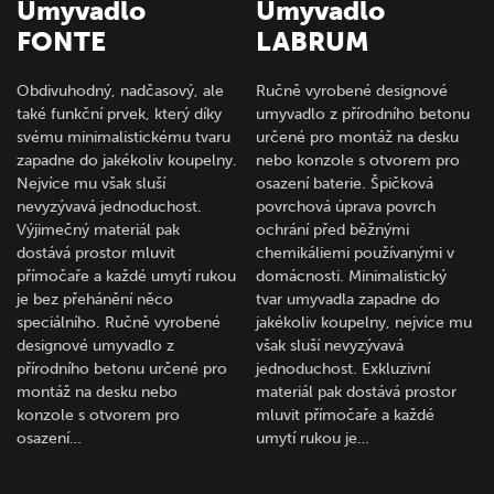
Umyvadlo
Umyvadlo
FONTE
LABRUM
Obdivuhodný, nadčasový, ale
Ručně vyrobené designové
také funkční prvek, který díky
umyvadlo z přírodního betonu
svému minimalistickému tvaru
určené pro montáž na desku
zapadne do jakékoliv koupelny.
nebo konzole s otvorem pro
Nejvíce mu však sluší
osazení baterie. Špičková
nevyzývavá jednoduchost.
povrchová úprava povrch
Výjimečný materiál pak
ochrání před běžnými
dostává prostor mluvit
chemikáliemi používanými v
přímočaře a každé umytí rukou
domácnosti. Minimalistický
je bez přehánění něco
tvar umyvadla zapadne do
speciálního. Ručně vyrobené
jakékoliv koupelny, nejvíce mu
designové umyvadlo z
však sluší nevyzývavá
přírodního betonu určené pro
jednoduchost. Exkluzivní
montáž na desku nebo
materiál pak dostává prostor
konzole s otvorem pro
mluvit přímočaře a každé
osazení…
umytí rukou je…