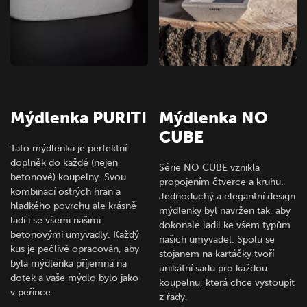
Mýdlenka PURITI
Mýdlenka NO
CUBE
Tato mýdlenka je perfektní
doplněk do každé (nejen
Série NO CUBE vznikla
betonové) koupelny. Svou
propojením čtverce a kruhu.
kombinací ostrých hran a
Jednoduchý a elegantní design
hladkého povrchu ale krásně
mýdlenky byl navržen tak, aby
ladí i se všemi našimi
dokonale ladil ke všem typům
betonovými umyvadly. Každý
našich umyvadel. Spolu se
kus je pečlivě opracován, aby
stojanem na kartáčky tvoří
byla mýdlenka příjemná na
unikátní sadu pro každou
dotek a vaše mýdlo bylo jako
koupelnu, která chce vystoupit
v peřince.
z řady.