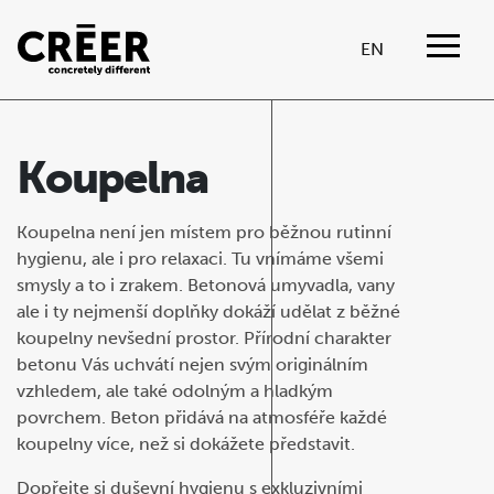
EN
Koupelna
Koupelna není jen místem pro běžnou rutinní
hygienu, ale i pro relaxaci. Tu vnímáme všemi
smysly a to i zrakem. Betonová umyvadla, vany
ale i ty nejmenší doplňky dokáží udělat z běžné
koupelny nevšední prostor. Přírodní charakter
betonu Vás uchvátí nejen svým originálním
vzhledem, ale také odolným a hladkým
povrchem. Beton přidává na atmosféře každé
koupelny více, než si dokážete představit.
Dopřejte si duševní hygienu s exkluzivními