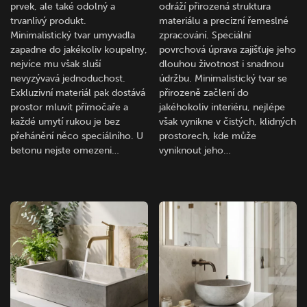
prvek, ale také odolný a
odráží přirozená struktura
trvanlivý produkt.
materiálu a precizní řemeslné
Minimalistický tvar umyvadla
zpracování. Speciální
zapadne do jakékoliv koupelny,
povrchová úprava zajišťuje jeho
nejvíce mu však sluší
dlouhou životnost i snadnou
nevyzývavá jednoduchost.
údržbu. Minimalistický tvar se
Exkluzivní materiál pak dostává
přirozeně začlení do
prostor mluvit přímočaře a
jakéhokoliv interiéru, nejlépe
každé umytí rukou je bez
však vynikne v čistých, klidných
přehánění něco speciálního. U
prostorech, kde může
betonu nejste omezeni…
vyniknout jeho…