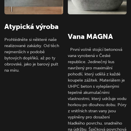
Atypická výroba
Vana MAGNA
Prohlédněte si některé naše
realizované zakázky. Od těch
První volně stojící betonová
nejmenších v podobě
vana vyrobená v České
bytových doplňků, až po ty
republice. Jedinečný kus
obrovské, jako je barový pult
navržený pro maximální
na míru.
pohodlí, který udělá z každé
koupele zážitek. Materiálem je
UHPC beton s vylepšenými
tepelně akumulačními
vlastnostmi, který udržuje vodu
horkou po dlouhou dobu. Póry
z vnitřních stran vany jsou
vyplněny pro dosažení
hladkého povrchu, snadného
na údržbu. Špičková povrchová