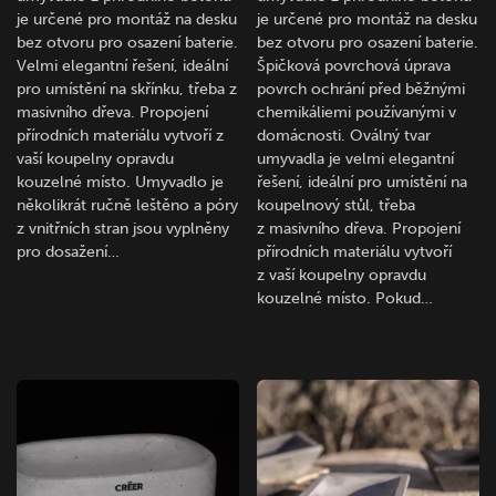
je určené pro montáž na desku
je určené pro montáž na desku
bez otvoru pro osazení baterie.
bez otvoru pro osazení baterie.
Velmi elegantní řešení, ideální
Špičková povrchová úprava
pro umístění na skřínku, třeba z
povrch ochrání před běžnými
masivního dřeva. Propojení
chemikáliemi používanými v
přírodních materiálu vytvoří z
domácnosti. Oválný tvar
vaší koupelny opravdu
umyvadla je velmi elegantní
kouzelné místo. Umyvadlo je
řešení, ideální pro umístění na
několikrát ručně leštěno a póry
koupelnový stůl, třeba
z vnitřních stran jsou vyplněny
z masivního dřeva. Propojení
pro dosažení…
přírodních materiálu vytvoří
z vaší koupelny opravdu
kouzelné místo. Pokud…