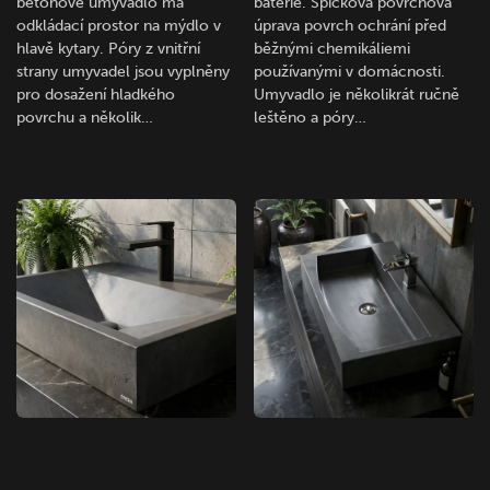
betonové umyvadlo má
baterie. Špičková povrchová
odkládací prostor na mýdlo v
úprava povrch ochrání před
hlavě kytary. Póry z vnitřní
běžnými chemikáliemi
strany umyvadel jsou vyplněny
používanými v domácnosti.
pro dosažení hladkého
Umyvadlo je několikrát ručně
povrchu a několik…
leštěno a póry…