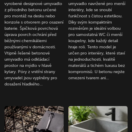
vyrobené designové umyvadlo
umyvadlo navržené pro menší
z přírodního betonu určené
interiéry, kde se snoubí
pro montáž na desku nebo
funkčnost s čistou estetikou.
konzole s otvorem pro osazení
Díky svým kompaktním
baterie. Špičková povrchová
rozměrům je ideální volbou
úprava povrch ochrání před
pro samostatná WC či menší
běžnými chemikáliemi
koupelny, kde každý detail
používanými v domácnosti.
hraje roli. Tento model je
Vtipně řešené betonové
určen pro interiéry, které staví
umyvadlo má odkládací
na jednoduchosti, kvalitě
prostor na mýdlo v hlavě
materiálů a tichém luxusu bez
kytary. Póry z vnitřní strany
kompromisů. U betonu nejste
umyvadel jsou vyplněny pro
omezeni tvarem ani…
dosažení hladkého…