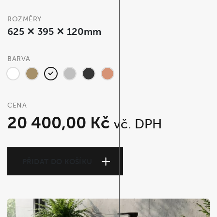
ROZMĚRY
625 ✕ 395 ✕ 120mm
BARVA
CENA
20 400,00
Kč
vč. DPH
PŘIDAT DO KOŠÍKU