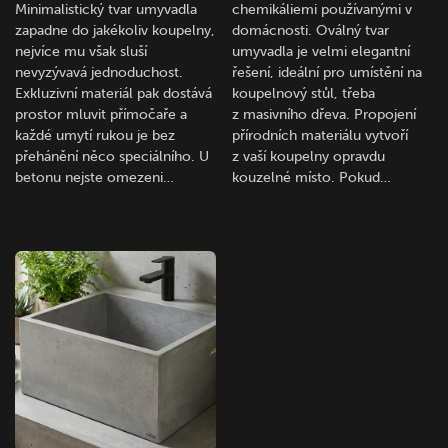
Minimalistický tvar umyvadla
chemikáliemi používanými v
zapadne do jakékoliv koupelny,
domácnosti. Oválný tvar
nejvíce mu však sluší
umyvadla je velmi elegantní
nevyzývavá jednoduchost.
řešení, ideální pro umístění na
Exkluzivní materiál pak dostává
koupelnový stůl, třeba
prostor mluvit přímočaře a
z masivního dřeva. Propojení
každé umytí rukou je bez
přírodních materiálu vytvoří
přehánění něco speciálního. U
z vaší koupelny opravdu
betonu nejste omezeni…
kouzelné místo. Pokud…