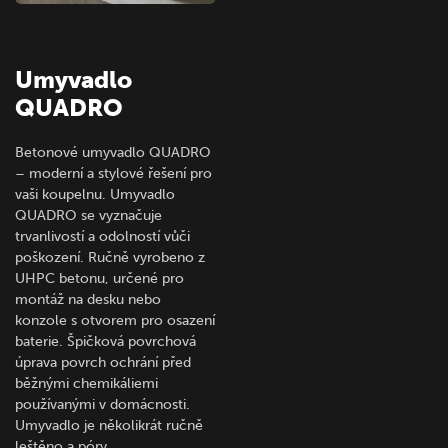
Umyvadlo
QUADRO
Betonové umyvadlo QUADRO
– moderní a stylové řešení pro
vaši koupelnu. Umyvadlo
QUADRO se vyznačuje
trvanlivostí a odolností vůči
poškození. Ručně vyrobeno z
UHPC betonu, určené pro
montáž na desku nebo
konzole s otvorem pro osazení
baterie. Špičková povrchová
úprava povrch ochrání před
běžnými chemikáliemi
používanými v domácnosti.
Umyvadlo je několikrát ručně
leštěno a póry…