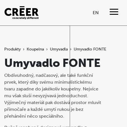
EN
Produkty
›
Koupelna
›
Umyvadla
›
Umyvadlo FONTE
Umyvadlo FONTE
Obdivuhodný, nadčasový, ale také funkční
prvek, který díky svému minimalistickému
tvaru zapadne do jakékoliv koupelny. Nejvíce
mu však sluší nevyzývavá jednoduchost.
Výjimečný materiál pak dostává prostor mluvit
přímočaře a každé umytí rukou je bez
přehánění něco speciálního.