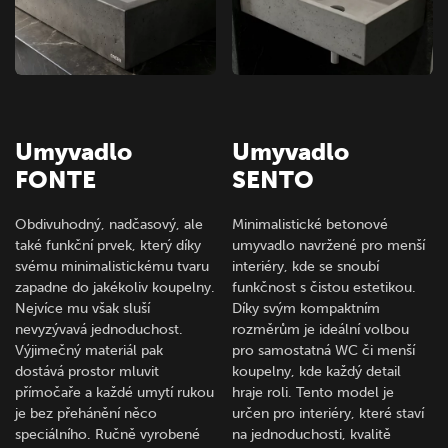
Umyvadlo
Umyvadlo
FONTE
SENTO
Obdivuhodný, nadčasový, ale
Minimalistické betonové
také funkční prvek, který díky
umyvadlo navržené pro menší
svému minimalistickému tvaru
interiéry, kde se snoubí
zapadne do jakékoliv koupelny.
funkčnost s čistou estetikou.
Nejvíce mu však sluší
Díky svým kompaktním
nevyzývavá jednoduchost.
rozměrům je ideální volbou
Výjimečný materiál pak
pro samostatná WC či menší
dostává prostor mluvit
koupelny, kde každý detail
přímočaře a každé umytí rukou
hraje roli. Tento model je
je bez přehánění něco
určen pro interiéry, které staví
speciálního. Ručně vyrobené
na jednoduchosti, kvalitě