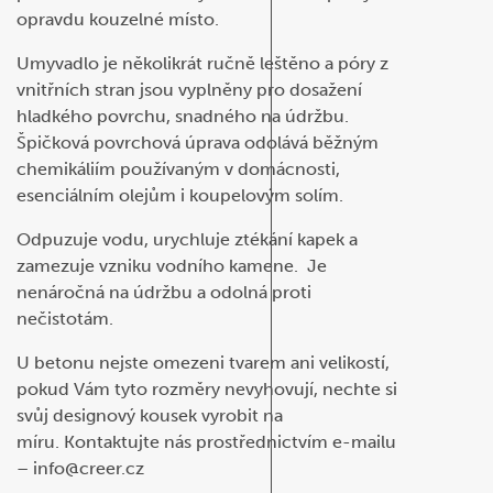
opravdu kouzelné místo.
Umyvadlo je několikrát ručně leštěno a póry z
vnitřních stran jsou vyplněny pro dosažení
hladkého povrchu, snadného na údržbu.
Špičková povrchová úprava odolává běžným
chemikáliím používaným v domácnosti,
esenciálním olejům i koupelovým solím.
Odpuzuje vodu, urychluje ztékání kapek a
zamezuje vzniku vodního kamene. Je
nenáročná na údržbu a odolná proti
nečistotám.
U betonu nejste omezeni tvarem ani velikostí,
pokud Vám tyto rozměry nevyhovují, nechte si
svůj designový kousek vyrobit na
míru. Kontaktujte nás prostřednictvím e-mailu
– info@creer.cz